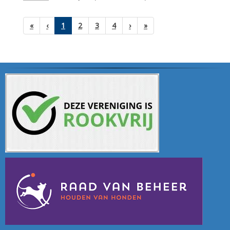
(huidige)
«
‹
1
2
3
4
›
»