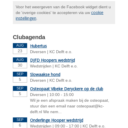
Voor het weergeven van de Facebook widget dient u
cookie
de 'overige cookies' te accepteren via uw
instellingen
.
Clubagenda
Hubertus
AUG
23
Diversen | KC Delft e.o.
DJFD Hoopers wedstrijd
AUG
30
Wedstrijden | KC Delft e.o.
Slowaakse hond
SEP
5
Diversen | KC Delft e.o.
Osteopaat Vibeke Deryckere op de club
SEP
5
Diversen | 10:00 - 15:00
Wil je een afspraak maken bij de osteopaat,
stuur dan een email naar
taapoetso
@kc-
delft.nl We nem...
Onderlinge Hooper wedstrijd
SEP
6
Wedstrijden | 09:00 - 17:00 | KC Delft e.o.